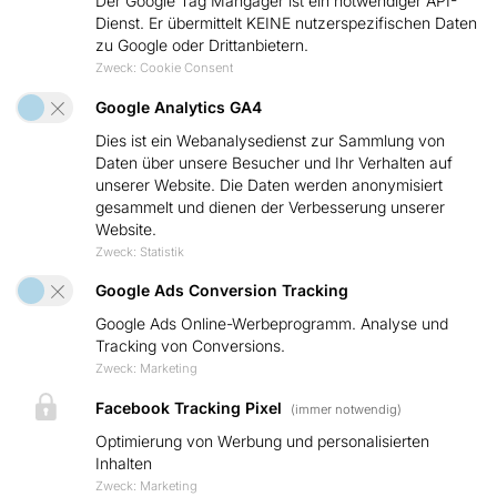
Der Google Tag Mangager ist ein notwendiger API-
Dienst. Er übermittelt KEINE nutzerspezifischen Daten
Beratung & Planung
zu Google oder Drittanbietern.
Zweck
:
Cookie Consent
Montage & Betriebnahme
Google Analytics GA4
Anlagen-Monitoring
Dies ist ein Webanalysedienst zur Sammlung von
Garantie & Förderungen
Daten über unsere Besucher und Ihr Verhalten auf
unserer Website. Die Daten werden anonymisiert
gesammelt und dienen der Verbesserung unserer
Über uns
Website.
Zweck
:
Statistik
Über Uns
Google Ads Conversion Tracking
Karriere
Google Ads Online-Werbeprogramm. Analyse und
Tracking von Conversions.
Zweck
:
Marketing
Brauchen Sie Hilfe ?
Facebook Tracking Pixel
(immer notwendig)
Schreiben Sie uns eine E-Mail
Optimierung von Werbung und personalisierten
Inhalten
info@solartechnik-lauckner.de
Zweck
:
Marketing