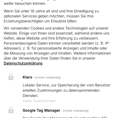
weiter besuchen können.
AGB
Wenn Sie unter 16 Jahre alt sind und Ihre Einwilligung zu
optionalen Services geben möchten, müssen Sie Ihre
Produkte
Erziehungsberechtigten um Erlaubnis bitten.
Wir verwenden Cookies und andere Technologien auf unserer
PV-Anlage (Privathaushalt)
Website. Einige von ihnen sind essenziell, während andere uns
helfen, diese Website und Ihre Erfahrung zu verbessern.
Carport
Personenbezogene Daten können verarbeitet werden (z. B. IP-
Adressen), z. B. für personalisierte Anzeigen und Inhalte oder
Balkonkraftwerke
die Messung von Anzeigen und Inhalten. Weitere Informationen
über die Verwendung Ihrer Daten finden Sie in unserer
Fassadenanlage
Datenschutzerklärung
.
Solarmodule
Klaro
(immer notwendig)
Stromspeicher
Lokaler Service, zur Speicherung der vom Benutzer
erteilten Zustimmungen zu datensammelnden
Wechselrichter
Diensten.
Wallbox
Zweck
:
Cookie Consent
Google Tag Manager
(immer notwendig)
Service