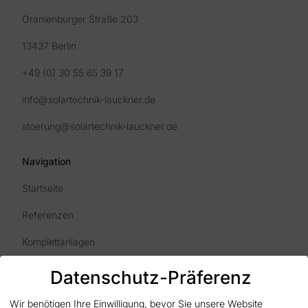
Oranienburger Straße 203
13437 Berlin
+49 (0) 30 55 65 39 17
info@solartechnik-lauckner.de
stoerung@solartechnik-lauckner.de
Navigation
Startseite
Referenzen
Komplettanlagen
Impressum
Datenschutz-Präferenz
Datenschutz
Wir benötigen Ihre Einwilligung, bevor Sie unsere Website