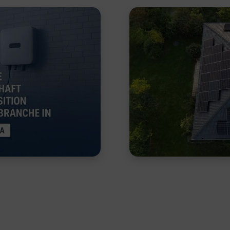
17.01.2025
erung von
Um Ihnen einen schnell
 Fördermöglichkeiten,
Komponenten einer Sola
sten…
vereinfachtes Schaubil