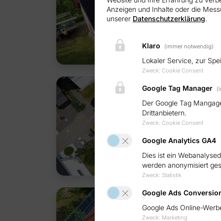
Anzeigen und Inhalte oder die Mess
unserer
Datenschutzerklärung
.
Klaro
(immer notwendig)
Lokaler Service, zur Sp
Zweck
:
Cookie Consent
Google Tag Manager
(
Der Google Tag Mangager 
Drittanbietern.
Zweck
:
Cookie Consent
Google Analytics GA4
Dies ist ein Webanalyse
werden anonymisiert ges
Zweck
:
Statistik
Google Ads Conversion
Google Ads Online-Werb
Zweck
:
Marketing