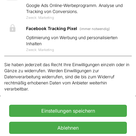
Google Ads Online-Werbeprogramm. Analyse und
Wallbox
Tracking von Conversions.
Zweck
:
Marketing
Service
Facebook Tracking Pixel
(immer notwendig)
Beratung & Planung
Optimierung von Werbung und personalisierten
Inhalten
Montage & Betriebnahme
Zweck
:
Marketing
Anlagen-Monitoring
Sie haben jederzeit das Recht Ihre Einwilligungen einzeln oder in
Garantie & Förderungen
Gänze zu widerrufen. Werden Einwilligungen zur
Datenverarbeitung widerrufen, sind die bis zum Widerruf
rechtmäßig erhobenen Daten vom Anbieter weiterhin
Über uns
verarbeitbar.
Über Uns
Karriere
Einstellungen speichern
Ablehnen
Brauchen Sie Hilfe ?