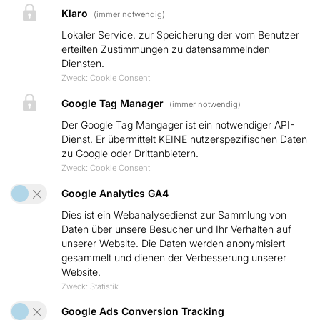
Klaro
(immer notwendig)
Impressum
Lokaler Service, zur Speicherung der vom Benutzer
Datenschutz
erteilten Zustimmungen zu datensammelnden
Diensten.
AGB
Zweck
:
Cookie Consent
Google Tag Manager
(immer notwendig)
Produkte
Der Google Tag Mangager ist ein notwendiger API-
PV-Anlage (Privathaushalt)
Dienst. Er übermittelt KEINE nutzerspezifischen Daten
zu Google oder Drittanbietern.
Carport
Zweck
:
Cookie Consent
Google Analytics GA4
Balkonkraftwerke
Dies ist ein Webanalysedienst zur Sammlung von
Fassadenanlage
Daten über unsere Besucher und Ihr Verhalten auf
unserer Website. Die Daten werden anonymisiert
Solarmodule
gesammelt und dienen der Verbesserung unserer
Website.
Stromspeicher
Zweck
:
Statistik
Wechselrichter
Google Ads Conversion Tracking